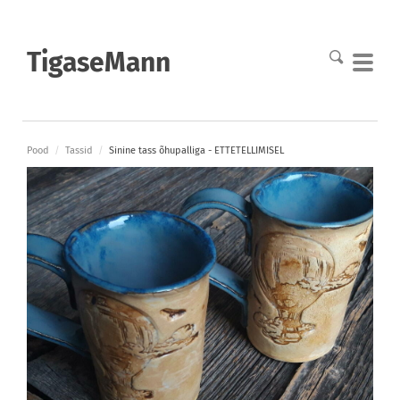
TigaseMann
Pood
/
Tassid
/
Sinine tass õhupalliga - ETTETELLIMISEL