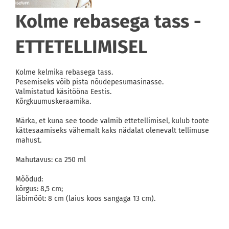
Kolme rebasega tass -
ETTETELLIMISEL
Kolme kelmika rebasega tass.
Pesemiseks võib pista nõudepesumasinasse.
Valmistatud käsitööna Eestis.
Kõrgkuumuskeraamika.
Märka, et kuna see toode valmib ettetellimisel, kulub toote
kättesaamiseks vähemalt kaks nädalat olenevalt tellimuse
mahust.
Mahutavus: ca 250 ml
Mõõdud:
kõrgus: 8,5 cm;
läbimõõt: 8 cm (laius koos sangaga 13 cm).