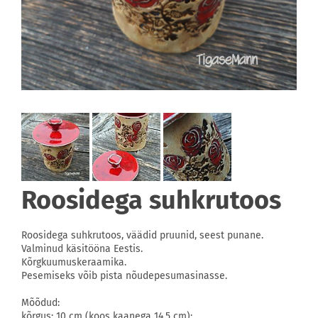
Roosidega suhkrutoos
Roosidega suhkrutoos, väädid pruunid, seest punane.
Valminud käsitööna Eestis.
Kõrgkuumuskeraamika.
Pesemiseks võib pista nõudepesumasinasse.
Mõõdud:
kõrgus: 10 cm (koos kaanega 14,5 cm);