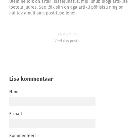
Ülemine lõik on artikli sissejuhatus, mis ilmub blogi artiklite
loetelu juures. See lõik siin on aga artikli põhisisu ning on
nähtav ainult siin, postituse lehel.
JÄRGMINE
Veel üks postitus
Lisa kommentaar
Nimi
E-mail
Kommenteeri