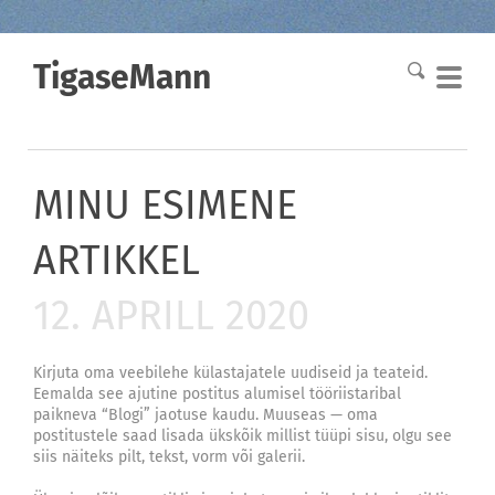
TigaseMann
MINU ESIMENE
ARTIKKEL
12. APRILL 2020
Kirjuta oma veebilehe külastajatele uudiseid ja teateid.
Eemalda see ajutine postitus alumisel tööriistaribal
paikneva “Blogi” jaotuse kaudu. Muuseas — oma
postitustele saad lisada ükskõik millist tüüpi sisu, olgu see
siis näiteks pilt, tekst, vorm või galerii.